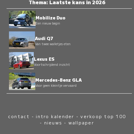
Thema: Laatste kans in 2026
Mobilize Duo
Een nieuw begin
Audi Q7
Van twee walletjes eten
Lexus ES
Voortschrijdend inzicht
Mercedes-Benz GLA
Voor geen kleintje vervaard
contact
-
intro kalender
-
verkoop top 100
-
nieuws
-
wallpaper