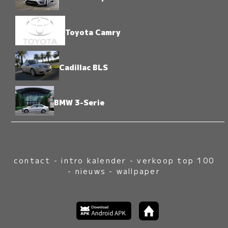
Toyota Camry
Cadillac BLS
BMW 3-Serie
contact
-
intro kalender
-
verkoop top 100
-
nieuws
-
wallpaper