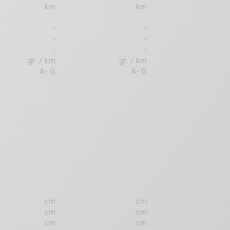
km
km
-
-
-
-
-
-
gr. / km
gr. / km
A- G
A- G
cm
cm
cm
cm
cm
cm