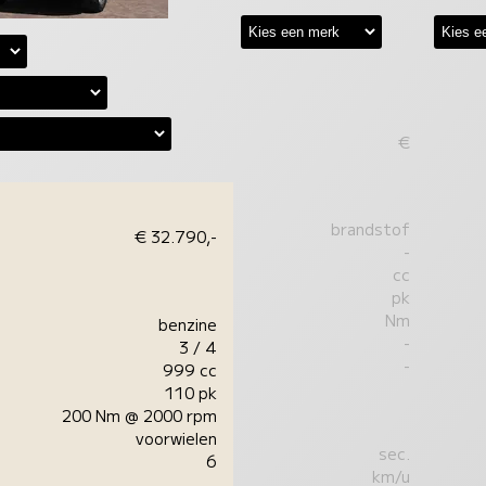
€
brandstof
€ 32.790,-
-
cc
pk
Nm
benzine
-
3 / 4
-
999 cc
110 pk
200 Nm @ 2000 rpm
voorwielen
sec.
6
km/u