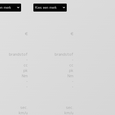
€
€
brandstof
brandstof
-
-
cc
cc
pk
pk
Nm
Nm
-
-
-
-
sec.
sec.
km/u
km/u