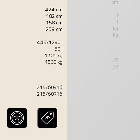
cm
424 cm
l
182 cm
l
158 cm
kg
259 cm
kg
445/1290 l
50 l
1301 kg
/R
1300 kg
/R
215/60R16
215/60R16