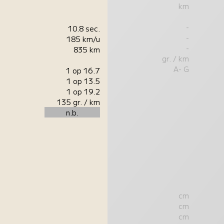
km
-
10.8 sec.
-
185 km/u
-
835 km
gr. / km
A- G
1 op 16.7
1 op 13.5
1 op 19.2
135 gr. / km
n.b.
cm
cm
cm