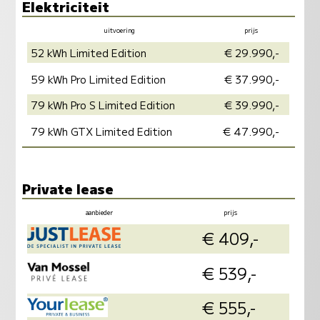
Elektriciteit
uitvoering
prijs
vermogen
milieu
52 kWh Limited Edition
€ 29.990,-
59 kWh Pro Limited Edition
€ 37.990,-
79 kWh Pro S Limited Edition
€ 39.990,-
79 kWh GTX Limited Edition
€ 47.990,-
Private lease
aanbieder
prijs
info
€ 409,-
in
€ 539,-
in
€ 555,-
in