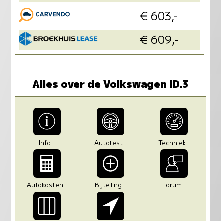
€ 603,-
in
€ 609,-
in
Alles over de Volkswagen ID.3
Info
Autotest
Techniek
Autokosten
Bijtelling
Forum