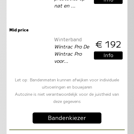
nat en ...
Mid price
Winterband
€ 192
Wintrac Pro De
Wintrac Pro
Info
voor...
Let op: Bandenmaten kunnen afwijken voor individuele
uitvoeringen en bouwjaren
Autozine is niet verantwoordelijk voor de juistheid van
deze gegevens
Bandenkiezer