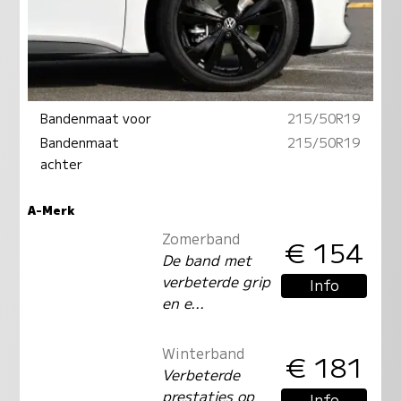
Bandenmaat voor
215/50R19
Bandenmaat
215/50R19
achter
A-Merk
Zomerband
€ 154
De band met
verbeterde grip
Info
en e...
Winterband
€ 181
Verbeterde
prestaties op
Info