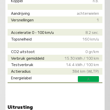
Koppel
n.b.
Aandrijving
achterwielen
Versnellingen
1
Acceleratie 0 - 100 km/u
8.2 sec.
Topsnelheid
160 km/u
CO2 uitstoot
0 gr/km
Verbruik gemiddeld
15.30 kWh / 100 km
Testverbruik
14.4 kWh / 100 km
Actieradius
384 km (WLTP)
Energielabel
A
Uitrusting