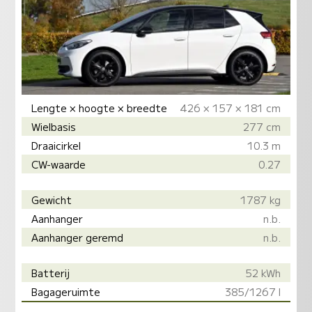
Lengte × hoogte × breedte
426 × 157 × 181 cm
Wielbasis
277 cm
Draaicirkel
10.3 m
CW-waarde
0.27
Gewicht
1787 kg
Aanhanger
n.b.
Aanhanger geremd
n.b.
Batterij
52 kWh
Bagageruimte
385/1267 l