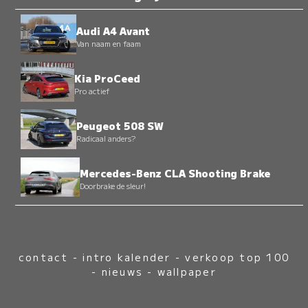
Audi A4 Avant
Van naam en faam
Kia ProCeed
Pro actief
Peugeot 508 SW
Radicaal anders?
Mercedes-Benz CLA Shooting Brake
Doorbrake de sleur!
contact
-
intro kalender
-
verkoop top 100
-
nieuws
-
wallpaper