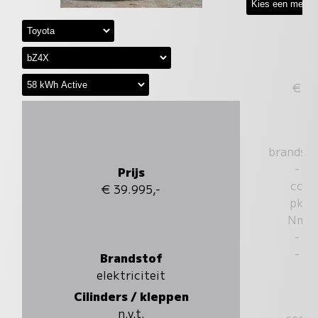
€
brandst
-
Prijs
cc
€ 39.995,-
pk
Nm
-
-
Brandstof
elektriciteit
Cilinders / kleppen
n.v.t.
sec.