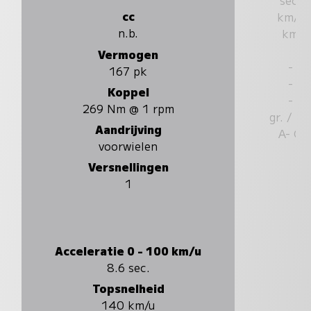
cc
km/u
n.b.
km
Vermogen
-
167 pk
-
Koppel
-
269 Nm @ 1 rpm
gr. / k
Aandrijving
A- G
voorwielen
Versnellingen
1
Acceleratie 0 - 100 km/u
8.6 sec.
Topsnelheid
140 km/u