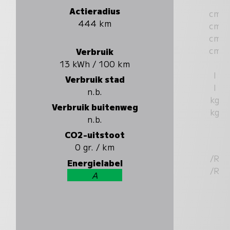
Actieradius
cm
444 km
cm
cm
cm
Verbruik
13 kWh / 100 km
l
Verbruik stad
l
n.b.
kg
Verbruik buitenweg
kg
n.b.
CO2-uitstoot
0 gr. / km
/R
Energielabel
/R
A