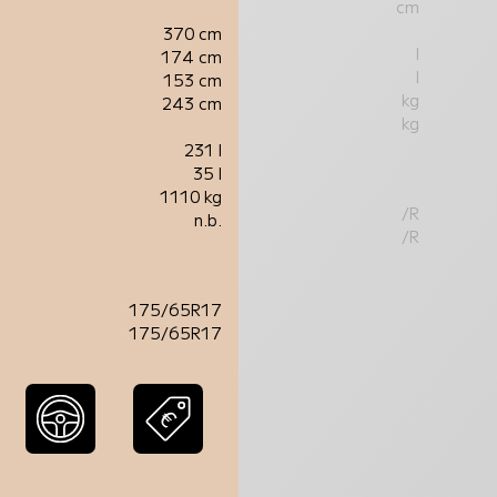
cm
370 cm
l
174 cm
l
153 cm
kg
243 cm
kg
231 l
35 l
1110 kg
/R
n.b.
/R
175/65R17
175/65R17