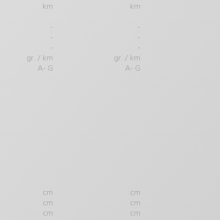
km
km
-
-
-
-
-
-
gr. / km
gr. / km
A- G
A- G
cm
cm
cm
cm
cm
cm