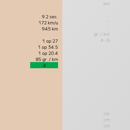
km
-
9.2 sec.
-
172 km/u
-
945 km
gr. / km
A- G
1 op 27
1 op 34.5
1 op 20.4
85 gr. / km
A
cm
cm
cm