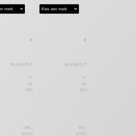
€
€
brandstof
brandstof
-
-
cc
cc
pk
pk
Nm
Nm
-
-
-
-
sec.
sec.
km/u
km/u