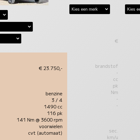
€
brandstof
€ 23.750,-
-
cc
pk
Nm
benzine
-
3 / 4
-
1490 cc
116 pk
141 Nm @ 3600 rpm
voorwielen
sec.
cvt (automaat)
km/u