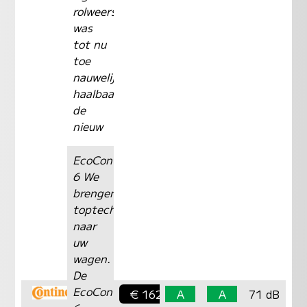
rolweerstand
was
tot nu
toe
nauwelijks
haalbaar.Met
de
nieuw
EcoContact
6 We
brengen
toptechnologie
naar
uw
wagen.
De
EcoContact™
€ 162,-
A
A
71 dB