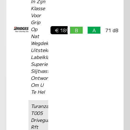
In Zijn
Klasse
Voor
Grip
Op
€ 189,-
B
A
71 dB
Nat
Wegdek
Uitstekende
Labelklasse
Superieure
Slijtvastheid
Ontworpen
Om U
Te Hel
Turanza
T005
Driveguard
Rft