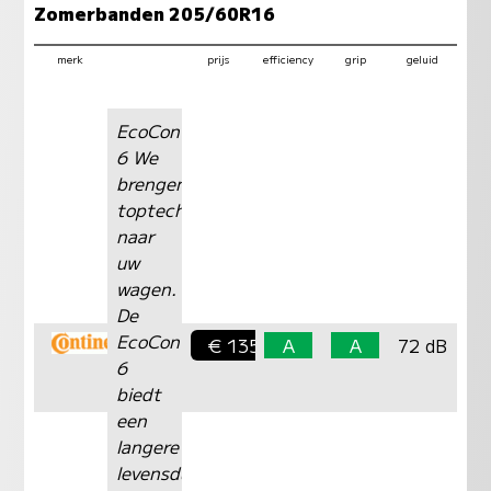
Zomerbanden 205/60R16
merk
prijs
efficiency
grip
geluid
EcoContact
6 We
brengen
toptechnologie
naar
uw
wagen.
De
EcoContact™
€ 135,-
A
A
72 dB
6
biedt
een
langere
levensduur