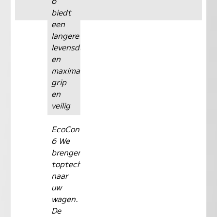
6
biedt
een
langere
levensduur
en
maximale
grip
en
veilig
EcoContact
6 We
brengen
toptechnologie
naar
uw
wagen.
De