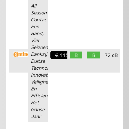
All
Season
Contact
Een
Band,
Vier
Seizoenen
Dankzij
€ 115,-
B
B
72 dB
Duitse
Technologie
Innovatieve
Veiligheid
En
Efficientie...
Het
Ganse
Jaar