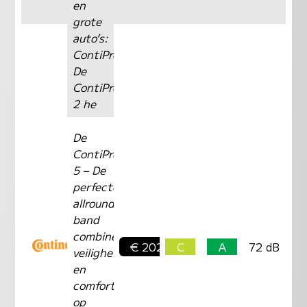
en
grote
auto’s:
ContiPremiumContact2
De
ContiPremiumContactTM
2 he
De
ContiPremiumContactTM
5 – De
perfecte
allround
band
combineert
€ 202,-
C
A
72 dB
veiligheid
en
comfort
op