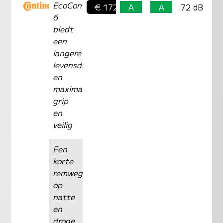
EcoContact™
€ 172,-
A
A
72 dB
6
biedt
een
langere
levensduur
en
maximale
grip
en
veilig
Een
korte
remweg
op
natte
en
droge