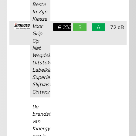
Beste
In Zijn
Klasse
Voor
€ 232,-
B
A
72 dB
Grip
Op
Nat
Wegdek
Uitstekende
Labelklasse
Superieure
Slijtvastheid
Ontwor
De
brandstofbesparingstechnologie
van
Kinergy
eco is