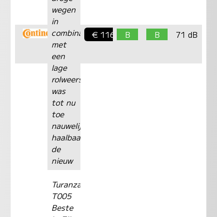
wegen
in
combinatie
€ 116,-
B
B
71 dB
met
een
lage
rolweerstand
was
tot nu
toe
nauwelijks
haalbaar.Met
de
nieuw
Turanza
T005
Beste