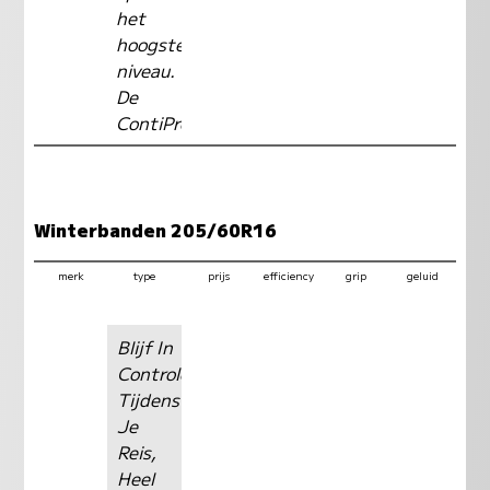
het
hoogste
niveau.
De
ContiPremium
Winterbanden 205/60R16
merk
type
prijs
efficiency
grip
geluid
Blijf In
Controle
Tijdens
Je
Reis,
Heel