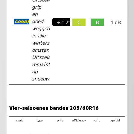
grip
en
goed
€ 121,-
C
B
1 dB
weggedrag
in alle
winterse
omstandigheden
Uitstekende
remafstand
op
sneeuw
Vier-seizoenen banden 205/60R16
merk
type
prijs
efficiency
grip
geluid