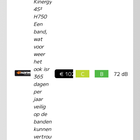
Kinergy
4S²
H750
Een
band,
wat
voor
weer
het
ook isr
€ 102,-
C
B
72 dB
365
dagen
per
jaar
veilig
op de
banden
kunnen
vertrouwen