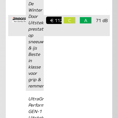
De
Winter
Door
€ 112,-
C
A
71 dB
Uitstekende
prestaties
op
sneeuw
& ijs
Beste
in
klasse
voor
grip &
remmen
UltraGrip
Performance
GEN-1
Uitstekende