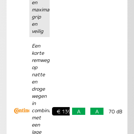
en
maximale
grip
en
veilig
Een
korte
remweg
op
natte
en
droge
wegen
in
combinatie
€ 139,-
A
A
70 dB
met
een
lage