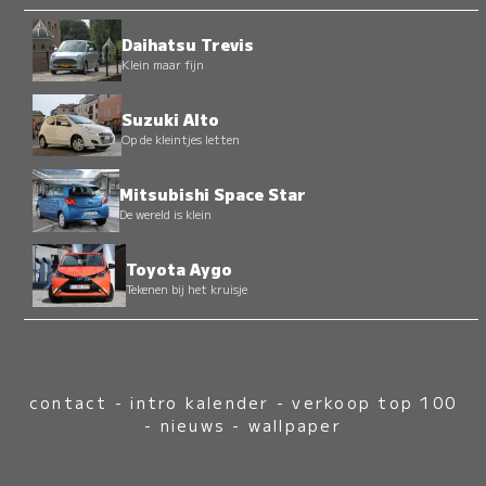
Daihatsu Trevis
Klein maar fijn
Suzuki Alto
Op de kleintjes letten
Mitsubishi Space Star
De wereld is klein
Toyota Aygo
Tekenen bij het kruisje
contact
-
intro kalender
-
verkoop top 100
-
nieuws
-
wallpaper