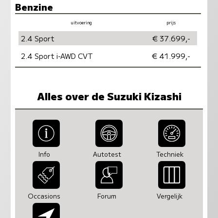
Benzine
uitvoering
prijs
vermogen
milieu
2.4 Sport
€ 37.699,-
2.4 Sport i-AWD CVT
€ 41.999,-
Alles over de Suzuki Kizashi
Info
Autotest
Techniek
Occasions
Forum
Vergelijk