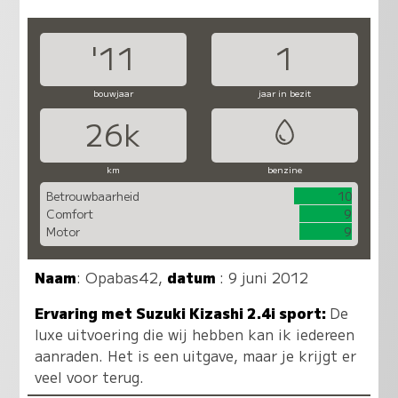
'11
1
bouwjaar
jaar in bezit
26k
km
benzine
Betrouwbaarheid
10
Comfort
9
Motor
9
Naam
:
Opabas42
,
datum
: 9 juni 2012
Ervaring met Suzuki Kizashi 2.4i sport:
De
luxe uitvoering die wij hebben kan ik iedereen
aanraden. Het is een uitgave, maar je krijgt er
veel voor terug.