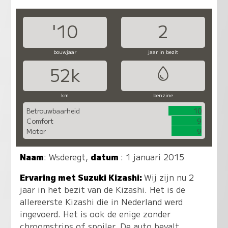
'10
2
bouwjaar
jaar in bezit
52k
km
benzine
Betrouwbaarheid
10
Comfort
9
Motor
9
Naam
:
Wsderegt
,
datum
: 1 januari 2015
Ervaring met Suzuki Kizashi:
Wij zijn nu 2
jaar in het bezit van de Kizashi. Het is de
allereerste Kizashi die in Nederland werd
ingevoerd. Het is ook de enige zonder
chroomstrips of spoiler. De auto bevalt