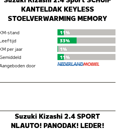
KANTELDAK KEYLESS
STOELVERWARMING MEMORY
KM-stand
11%
Leeftijd
33%
KM per jaar
1%
Gemiddeld
11%
Aangeboden door
Suzuki Kizashi 2.4 SPORT
NLAUTO! PANODAK! LEDER!