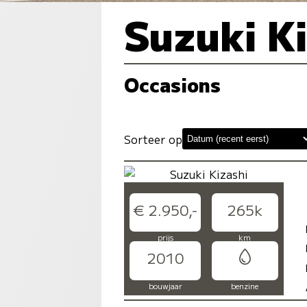
Suzuki K
Occasions
Sorteer op
€ 2.950,-
265k
prijs
km
2010
bouwjaar
benzine