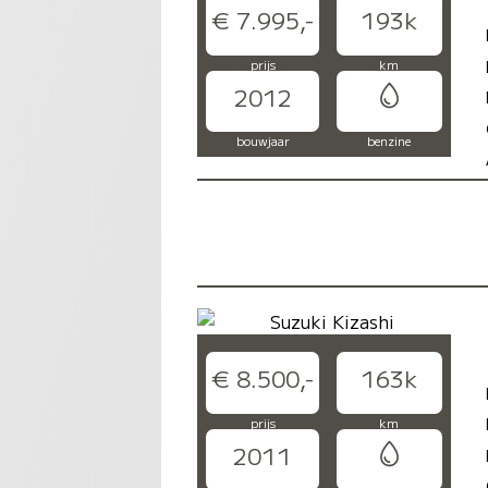
€ 7.995,-
193k
prijs
km
2012
bouwjaar
benzine
€ 8.500,-
163k
prijs
km
2011