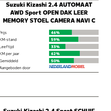
Suzuki Kizashi 2.4 AUTOMAAT
AWD Sport OPEN DAK LEER
MEMORY STOEL CAMERA NAVI C
Prijs
46%
KM-stand
59%
Leeftijd
33%
KM per jaar
62%
Gemiddeld
50%
Aangeboden door
Suzuki Kizashi 2.4 Sport SCHUIF