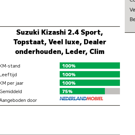
Ve
Be
Suzuki Kizashi 2.4 Sport,
Topstaat, Veel luxe, Dealer
onderhouden, Leder, Clim
KM-stand
100%
Leeftijd
100%
KM per jaar
100%
Gemiddeld
75%
Aangeboden door