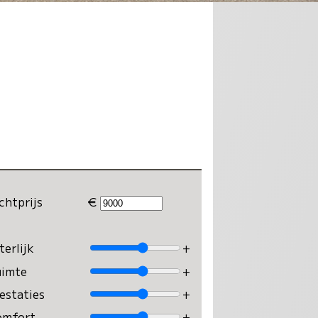
chtprijs
€
terlijk
+
uimte
+
estaties
+
omfort
+