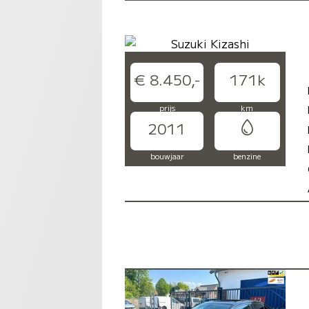
€ 8.450,-
171k
prijs
km
2011
bouwjaar
benzine