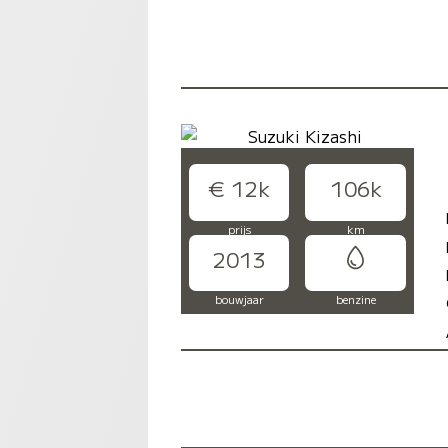
€ 12k
106k
prijs
km
2013
bouwjaar
benzine