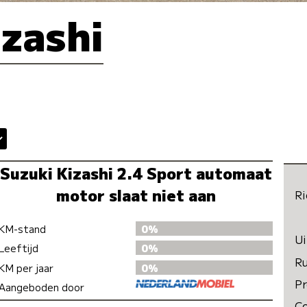
izashi
Suzuki Kizashi 2.4 Sport automaat
motor slaat niet aan
Ri
KM-stand
0%
Ui
Leeftijd
0%
R
KM per jaar
0%
Pr
Aangeboden door
C