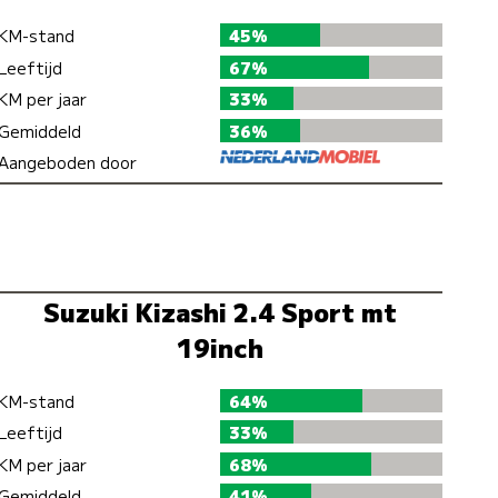
KM-stand
45%
Leeftijd
67%
KM per jaar
33%
Gemiddeld
36%
Aangeboden door
Suzuki Kizashi 2.4 Sport mt
19inch
KM-stand
64%
Leeftijd
33%
KM per jaar
68%
Gemiddeld
41%