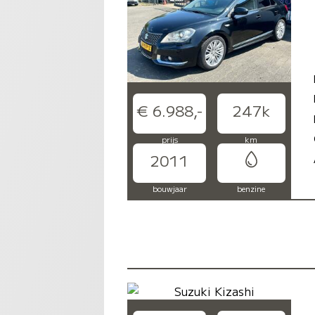
€ 6.988,-
247k
prijs
km
2011
bouwjaar
benzine