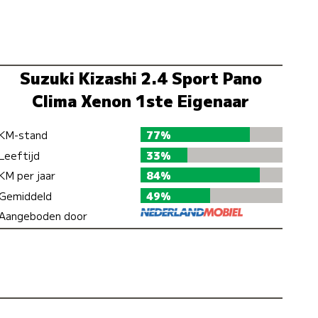
Suzuki Kizashi 2.4 Sport Pano
Clima Xenon 1ste Eigenaar
KM-stand
77%
Leeftijd
33%
KM per jaar
84%
Gemiddeld
49%
Aangeboden door