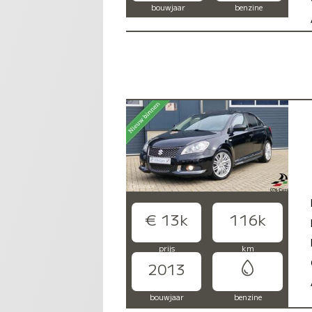
bouwjaar
benzine
€ 13k
116k
prijs
km
2013
bouwjaar
benzine