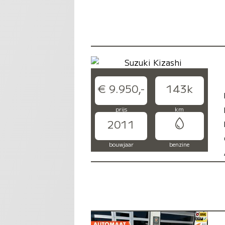
€ 9.950,-
143k
prijs
km
2011
bouwjaar
benzine