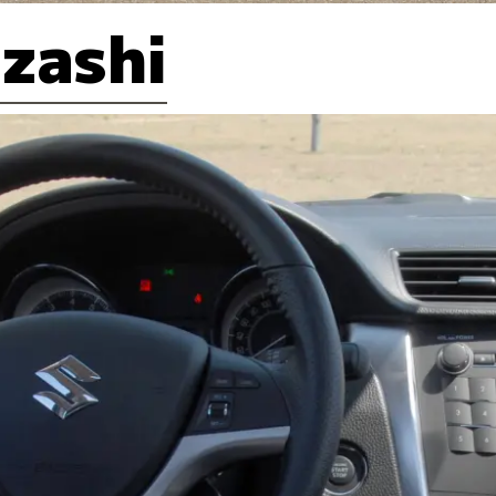
izashi