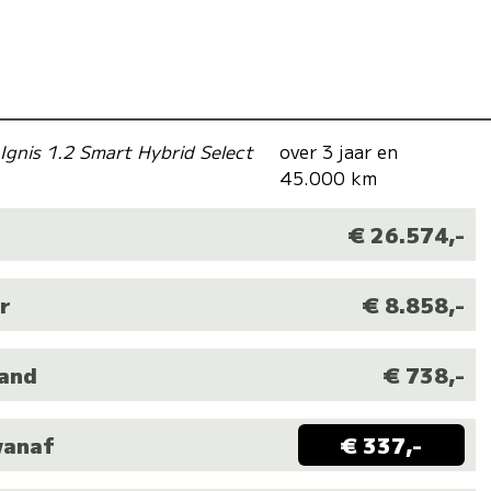
 Ignis 1.2 Smart Hybrid Select
over 3 jaar en
45.000 km
€ 26.574,-
r
€ 8.858,-
aand
€ 738,-
vanaf
€ 337,-