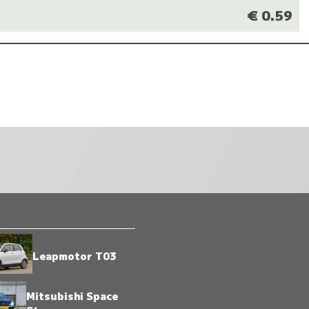
M
€ 0.59
Leapmotor T03
Mitsubishi Space