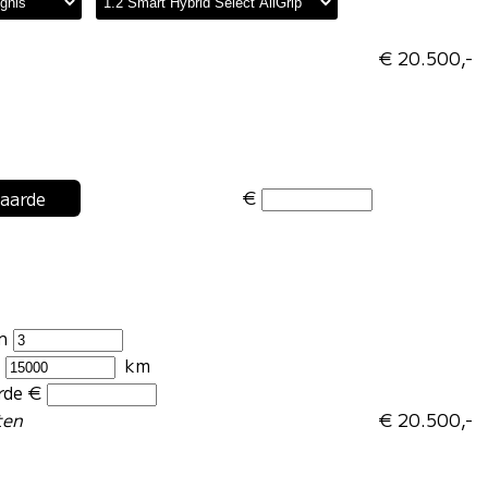
€ 20.500,-
€
waarde
en
r
km
rde €
ten
€ 20.500,-