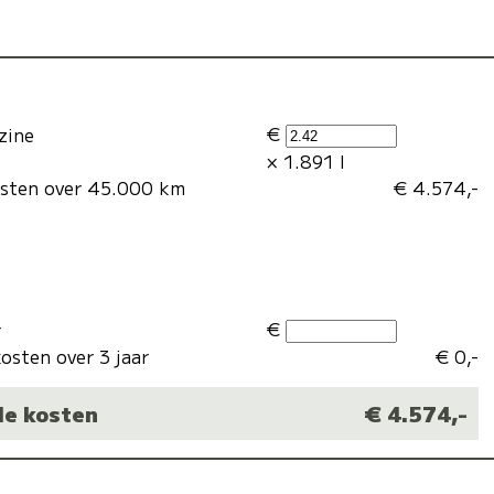
€
zine
× 1.891 l
osten over 45.000 km
€ 4.574,-
€
r
osten over 3 jaar
€ 0,-
le kosten
€ 4.574,-