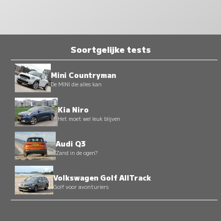
Soortgelijke tests
Mini Countryman
De MINI die alles kan
Kia Niro
Het moet wel leuk blijven
Audi Q3
Zand in de ogen?
Volkswagen Golf AllTrack
Golf voor avonturiers