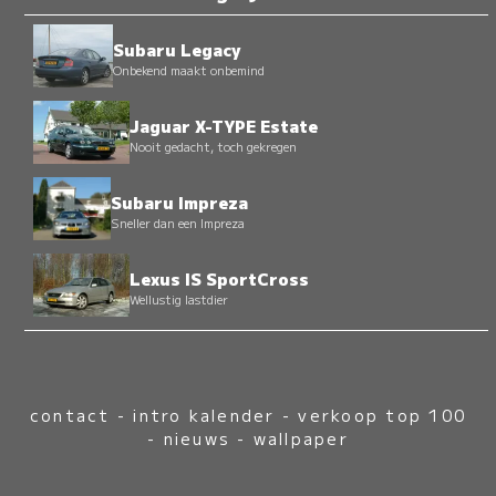
Subaru Legacy
Onbekend maakt onbemind
Jaguar X-TYPE Estate
Nooit gedacht, toch gekregen
Subaru Impreza
Sneller dan een Impreza
Lexus IS SportCross
Wellustig lastdier
contact
-
intro kalender
-
verkoop top 100
-
nieuws
-
wallpaper