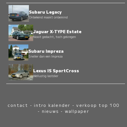
Subaru Legacy
Onbekend maakt onbemind
Jaguar X-TYPE Estate
Nooit gedacht, toch gekregen
Subaru Impreza
Sneller dan een Impreza
Lexus IS SportCross
Wellustig lastdier
contact
-
intro kalender
-
verkoop top 100
-
nieuws
-
wallpaper