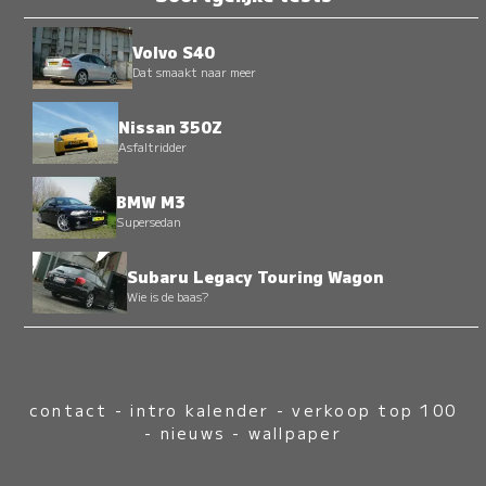
Volvo S40
Dat smaakt naar meer
Nissan 350Z
Asfaltridder
BMW M3
Supersedan
Subaru Legacy Touring Wagon
Wie is de baas?
contact
-
intro kalender
-
verkoop top 100
-
nieuws
-
wallpaper