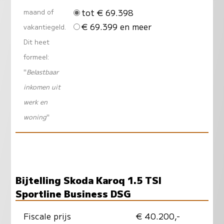
tot € 69.398
maand of
€ 69.399 en meer
vakantiegeld.
Dit heet
formeel:
"
Belastbaar
inkomen uit
werk en
woning
"
Bijtelling Skoda Karoq 1.5 TSI
Sportline Business DSG
Fiscale prijs
€ 40.200,-