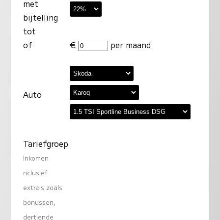
met
bijtelling
tot
of
€
per maand
Auto
Tariefgroep
Inkomen
nclusief
extra's zoals
bonussen,
dertiende