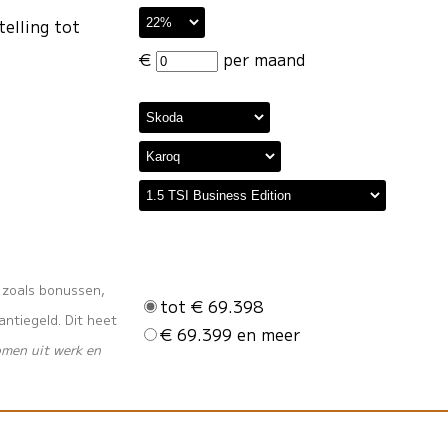
telling tot
€
per maand
s zoals bonussen,
tot € 69.398
ntiegeld. Dit heet
€ 69.399 en meer
omen uit werk en