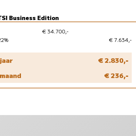
TSI Business Edition
€ 34.700,-
 22%
€ 7.634,-
 jaar
€ 2.830,-
r maand
€ 236,-