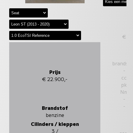
€
brandst
-
Prijs
cc
€ 22.900,-
pk
Nm
-
-
Brandstof
benzine
Cilinders / kleppen
3 /
sec.