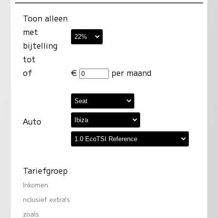
Toon alleen
met
bijtelling
tot
of
€
per maand
Auto
Tariefgroep
Inkomen
nclusief extra's
zoals