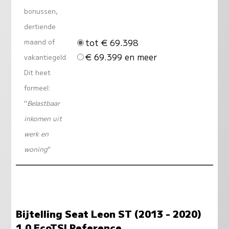
bonussen,
dertiende
tot € 69.398
maand of
€ 69.399 en meer
vakantiegeld.
Dit heet
formeel:
"
Belastbaar
inkomen uit
werk en
woning
"
Bijtelling Seat Leon ST (2013 - 2020)
1.0 EcoTSI Reference