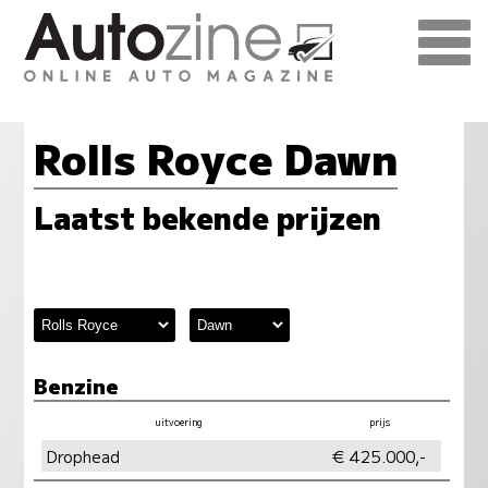
Rolls Royce Dawn
Laatst bekende prijzen
Benzine
uitvoering
prijs
vermogen
milieu
Drophead
€ 425.000,-