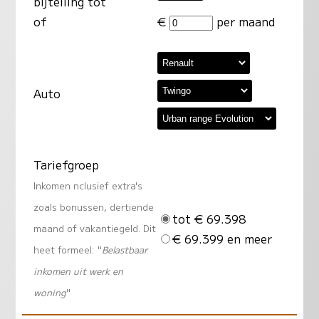
bijtelling tot
of
€
per maand
Auto
Tariefgroep
Inkomen nclusief extra's
zoals bonussen, dertiende
tot € 69.398
maand of vakantiegeld. Dit
€ 69.399 en meer
heet formeel: "
Belastbaar
inkomen uit werk en
woning
"