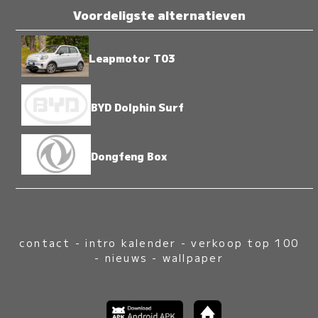
Voordeligste alternatieven
Leapmotor T03
BYD Dolphin Surf
Dongfeng Box
contact
-
intro kalender
-
verkoop top 100
-
nieuws
-
wallpaper