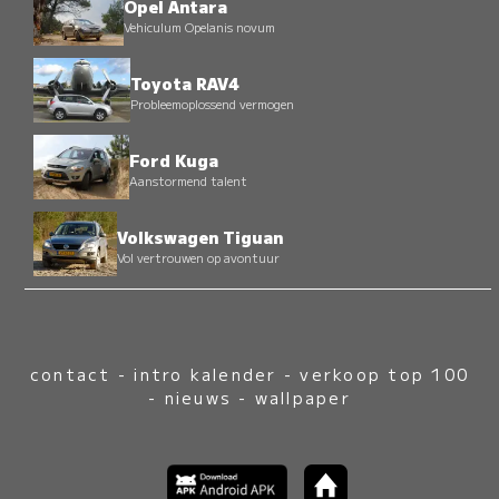
Opel Antara
Vehiculum Opelanis novum
Toyota RAV4
Probleemoplossend vermogen
Ford Kuga
Aanstormend talent
Volkswagen Tiguan
Vol vertrouwen op avontuur
contact
-
intro kalender
-
verkoop top 100
-
nieuws
-
wallpaper