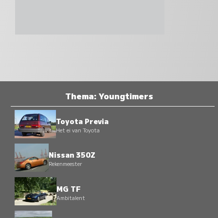
Thema: Youngtimers
Toyota Previa
Het ei van Toyota
Nissan 350Z
Rekenmeester
MG TF
Ambitalent