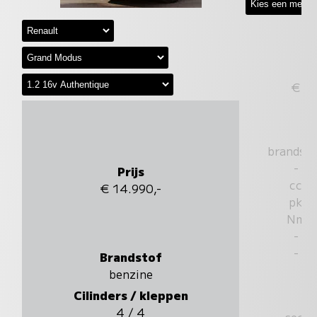
€
brandst
-
Prijs
cc
€ 14.990,-
pk
Nm
-
-
Brandstof
benzine
Cilinders / kleppen
4 / 4
sec.