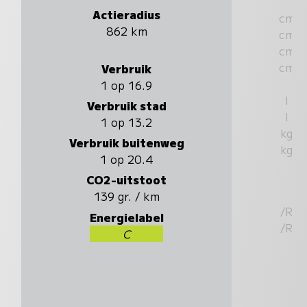
Actieradius
cm
862 km
cm
cm
cm
Verbruik
1 op 16.9
l
Verbruik stad
l
1 op 13.2
kg
Verbruik buitenweg
kg
1 op 20.4
CO2-uitstoot
139 gr. / km
/R
Energielabel
/R
C