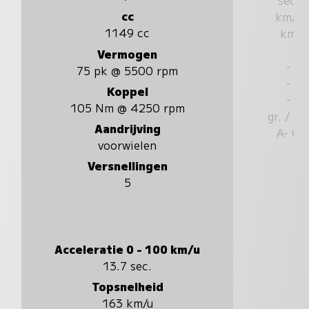
cc
km/u
1149 cc
km
Vermogen
-
75 pk @ 5500 rpm
-
Koppel
-
105 Nm @ 4250 rpm
gr. / k
Aandrijving
A- G
voorwielen
Versnellingen
5
Acceleratie 0 - 100 km/u
13.7 sec.
Topsnelheid
163 km/u