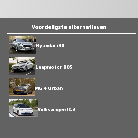
Voordeligste alternatieven
Hyundai i30
Leapmotor B05
MG 4 Urban
Volkswagen ID.3