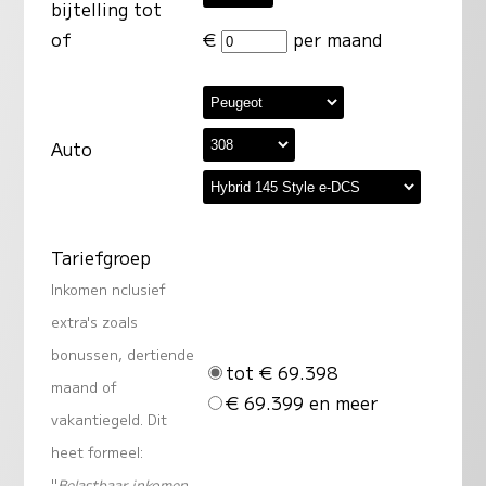
bijtelling tot
of
€
per maand
Auto
Tariefgroep
Inkomen nclusief
extra's zoals
bonussen, dertiende
tot € 69.398
maand of
€ 69.399 en meer
vakantiegeld. Dit
heet formeel:
"
Belastbaar inkomen