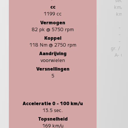
cc
km/u
1199 cc
km
Vermogen
-
82 pk @ 5750 rpm
-
Koppel
-
118 Nm @ 2750 rpm
gr. / k
Aandrijving
A- G
voorwielen
Versnellingen
5
Acceleratie 0 - 100 km/u
13.5 sec.
Topsnelheid
169 km/u