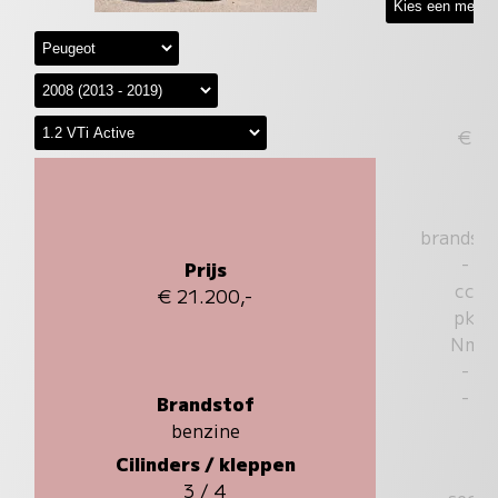
€
brandst
-
Prijs
cc
€ 21.200,-
pk
Nm
-
-
Brandstof
benzine
Cilinders / kleppen
3 / 4
sec.