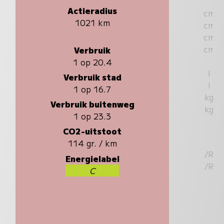
Actieradius
cm
1021 km
cm
cm
cm
Verbruik
1 op 20.4
l
Verbruik stad
l
1 op 16.7
kg
Verbruik buitenweg
kg
1 op 23.3
CO2-uitstoot
114 gr. / km
/R
Energielabel
/R
C