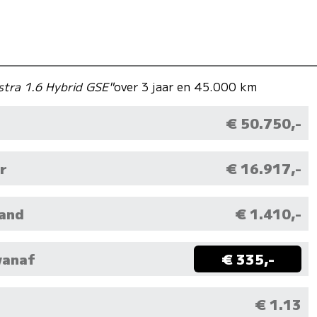
stra 1.6 Hybrid GSE"
over 3 jaar en 45.000 km
€ 50.750,-
r
€ 16.917,-
aand
€ 1.410,-
vanaf
€ 335,-
M
€ 1.13