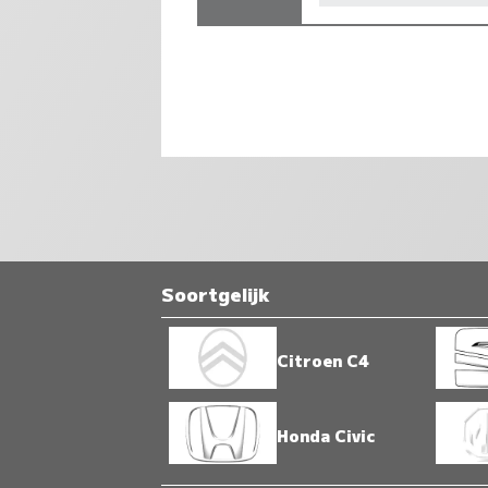
Soortgelijk
Citroen C4
Honda Civic