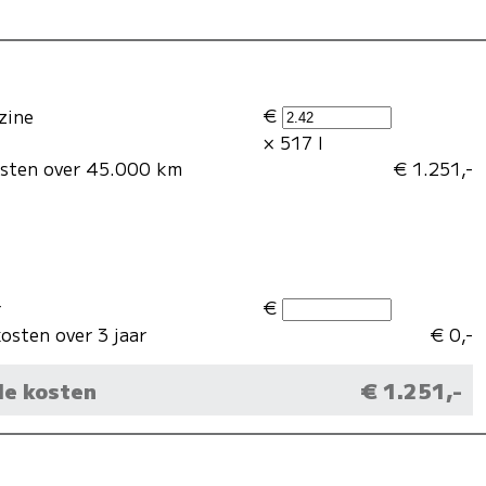
€
zine
× 517 l
osten over 45.000 km
€ 1.251,-
€
r
osten over 3 jaar
€ 0,-
le kosten
€ 1.251,-