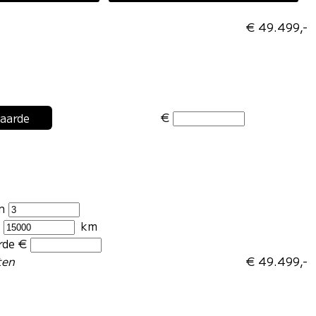
€ 49.499,-
€
waarde
en
r
km
rde €
ten
€ 49.499,-