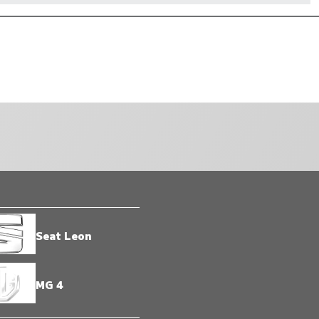
Seat Leon
MG 4