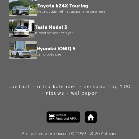
Toyota bZ4X Touring
Het nuttige met het aangename verenigen
Tesla Model 3
Te mooi om waar te zijn?
Hyundai IONIQ 5
Een groots idee
contact
-
intro kalender
-
verkoop top 100
-
nieuws
-
wallpaper
Alle rechten voorbehouden © 1999 - 2026 Autozine