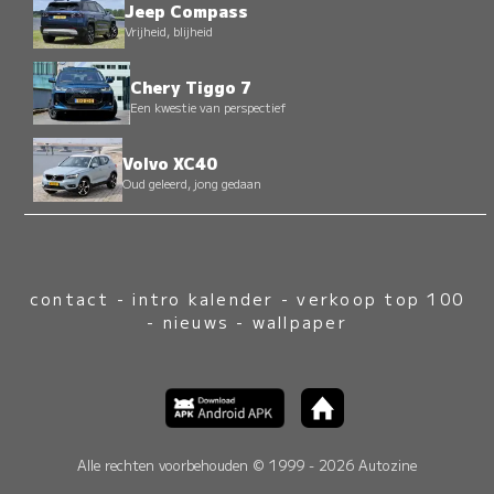
Jeep Compass
Vrijheid, blijheid
Chery Tiggo 7
Een kwestie van perspectief
Volvo XC40
Oud geleerd, jong gedaan
contact
-
intro kalender
-
verkoop top 100
-
nieuws
-
wallpaper
Alle rechten voorbehouden © 1999 - 2026 Autozine