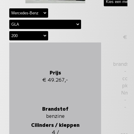
€
brandst
-
Prijs
cc
€ 49.267,-
pk
Nm
-
-
Brandstof
benzine
Cilinders / kleppen
4 /
sec.