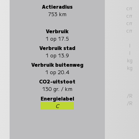
Actieradius
cm
753 km
cm
cm
cm
Verbruik
1 op 17.5
l
Verbruik stad
l
1 op 13.9
kg
Verbruik buitenweg
kg
1 op 20.4
CO2-uitstoot
130 gr. / km
/R
Energielabel
/R
C