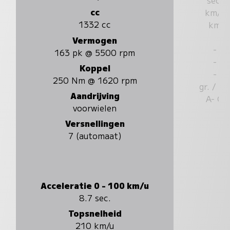
cc
km/u
1332 cc
km
Vermogen
-
163 pk @ 5500 rpm
-
Koppel
-
250 Nm @ 1620 rpm
gr. / k
Aandrijving
A- G
voorwielen
Versnellingen
7 (automaat)
Acceleratie 0 - 100 km/u
8.7 sec.
Topsnelheid
210 km/u