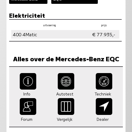
Elektriciteit
uitvoering
prijs
vermogen
milieu
400 4Matic
€ 77.935,-
Alles over de Mercedes-Benz EQC
Info
Autotest
Techniek
Forum
Vergelijk
Dealer