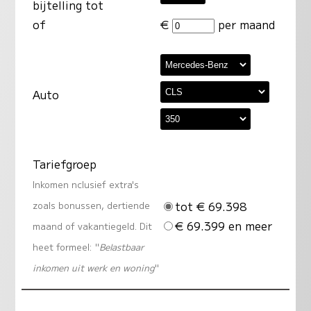
bijtelling tot
of
€
per maand
Auto
Tariefgroep
Inkomen nclusief extra's
tot € 69.398
zoals bonussen, dertiende
€ 69.399 en meer
maand of vakantiegeld. Dit
heet formeel: "
Belastbaar
inkomen uit werk en woning
"