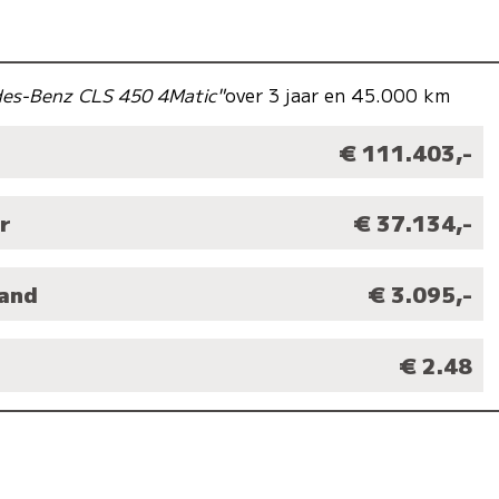
es-Benz CLS 450 4Matic"
over 3 jaar en 45.000 km
€ 111.403,-
r
€ 37.134,-
aand
€ 3.095,-
M
€ 2.48