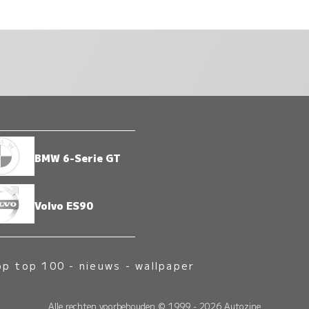
BMW 6-Serie GT
Volvo ES90
op top 100
-
nieuws
-
wallpaper
Alle rechten voorbehouden © 1999 - 2026 Autozine