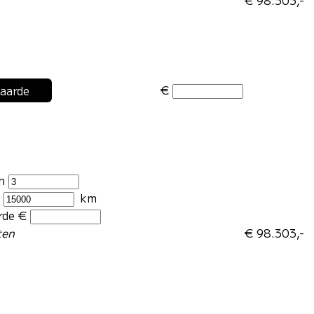
€
waarde
en
r
km
rde €
ten
€ 98.303,-