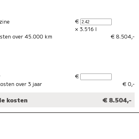
€
zine
× 3.516 l
osten over 45.000 km
€ 8.504,-
€
r
osten over 3 jaar
€ 0,-
le kosten
€ 8.504,-