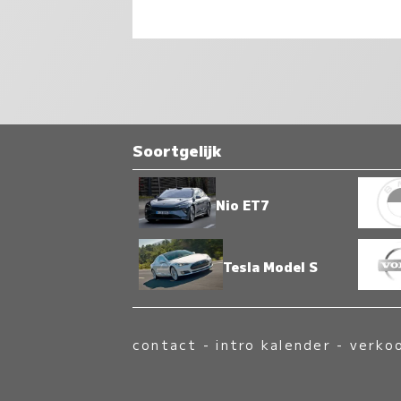
Soortgelijk
Nio ET7
Tesla Model S
contact
-
intro kalender
-
verko