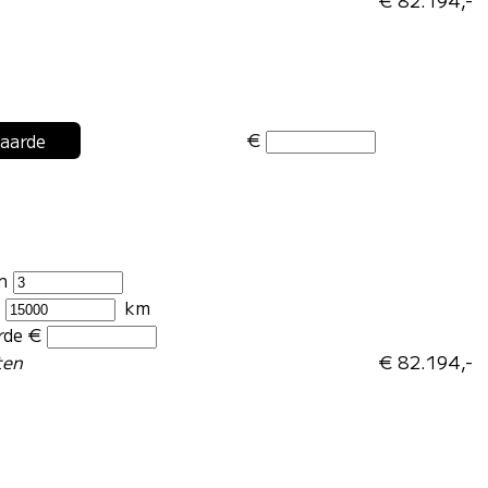
€
waarde
en
r
km
rde €
ten
€ 82.194,-