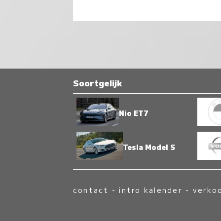
Soortgelijk
Nio ET7
Tesla Model S
contact
-
intro kalender
-
verko