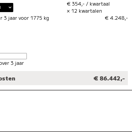
€ 354,- / kwartaal
× 12 kwartalen
r 3 jaar voor 1775 kg
€ 4.248,-
over 3 jaar
kosten
€ 86.442,-