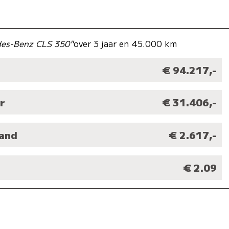
des-Benz CLS 350"
over 3 jaar en 45.000 km
€ 94.217,-
r
€ 31.406,-
aand
€ 2.617,-
M
€ 2.09