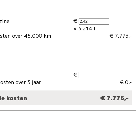
€
zine
× 3.214 l
osten over 45.000 km
€ 7.775,-
€
r
osten over 3 jaar
€ 0,-
le kosten
€ 7.775,-