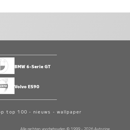
BMW 6-Serie GT
Volvo ES90
op top 100
-
nieuws
-
wallpaper
Alle rechten voorbehouden © 1999 - 2026 Autozine