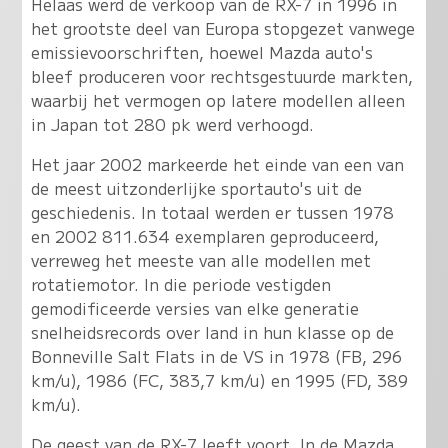
Helaas werd de verkoop van de RX-7 in 1996 in
het grootste deel van Europa stopgezet vanwege
emissievoorschriften, hoewel Mazda auto's
bleef produceren voor rechtsgestuurde markten,
waarbij het vermogen op latere modellen alleen
in Japan tot 280 pk werd verhoogd.
Het jaar 2002 markeerde het einde van een van
de meest uitzonderlijke sportauto's uit de
geschiedenis. In totaal werden er tussen 1978
en 2002 811.634 exemplaren geproduceerd,
verreweg het meeste van alle modellen met
rotatiemotor. In die periode vestigden
gemodificeerde versies van elke generatie
snelheidsrecords over land in hun klasse op de
Bonneville Salt Flats in de VS in 1978 (FB, 296
km/u), 1986 (FC, 383,7 km/u) en 1995 (FD, 389
km/u).
De geest van de RX-7 leeft voort. In de Mazda