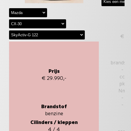
€
brandst
-
Prijs
cc
€ 29.990,-
pk
Nm
-
-
Brandstof
benzine
Cilinders / kleppen
4 / 4
sec.