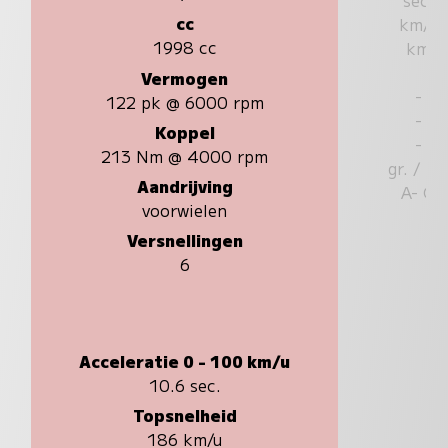
cc
km/u
1998 cc
km
Vermogen
-
122 pk @ 6000 rpm
-
Koppel
-
213 Nm @ 4000 rpm
gr. / k
Aandrijving
A- G
voorwielen
Versnellingen
6
Acceleratie 0 - 100 km/u
10.6 sec.
Topsnelheid
186 km/u