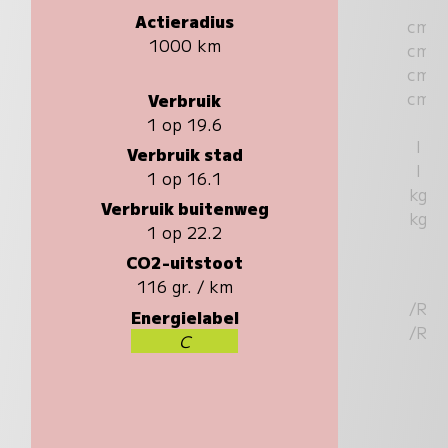
Actieradius
cm
1000 km
cm
cm
cm
Verbruik
1 op 19.6
l
Verbruik stad
l
1 op 16.1
kg
Verbruik buitenweg
kg
1 op 22.2
CO2-uitstoot
116 gr. / km
/R
Energielabel
/R
C