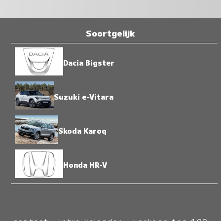
Soortgelijk
Dacia Bigster
Suzuki e-Vitara
Skoda Karoq
Honda HR-V