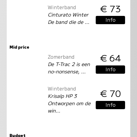
€ 73
Winterband
Cinturato Winter
Info
De band die de ...
Mid price
€ 64
Zomerband
De T-Trac 2 is een
Info
no-nonsense, ...
Winterband
€ 70
Krisalp HP 3
Ontworpen om de
Info
win...
Budget