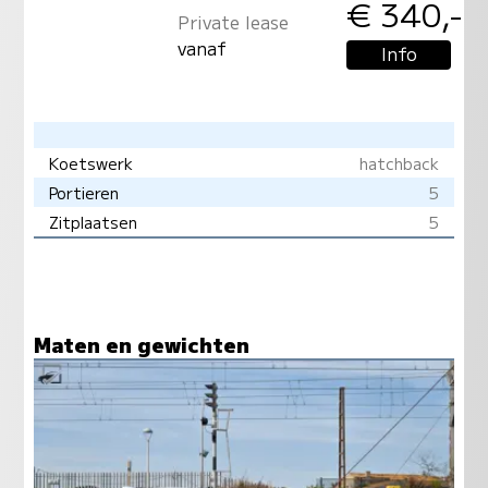
€ 340,-
Private lease
vanaf
Info
Koetswerk
hatchback
Portieren
5
Zitplaatsen
5
Maten en gewichten