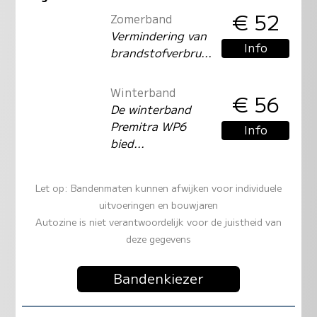
€ 52
Zomerband
Vermindering van
Info
brandstofverbru...
Winterband
€ 56
De winterband
Premitra WP6
Info
bied...
Let op: Bandenmaten kunnen afwijken voor individuele
uitvoeringen en bouwjaren
Autozine is niet verantwoordelijk voor de juistheid van
deze gegevens
Bandenkiezer