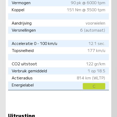
Vermogen
90 pk @ 6000 tpm
Koppel
151 Nm @ 3500 tpm
Aandrijving
voorwielen
Versnellingen
6 (automaat)
Acceleratie 0 - 100 km/u
12.1 sec.
Topsnelheid
177 km/u
CO2 uitstoot
122 gr/km
Verbruik gemiddeld
1 op 18.5
Actieradius
814 km (WLTP)
Energielabel
C
Uitrusting