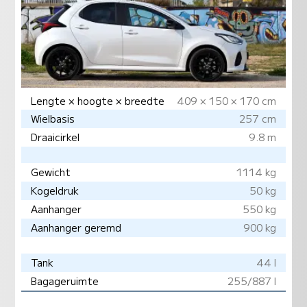
Lengte × hoogte × breedte
409 × 150 × 170 cm
Wielbasis
257 cm
Draaicirkel
9.8 m
Gewicht
1114 kg
Kogeldruk
50 kg
Aanhanger
550 kg
Aanhanger geremd
900 kg
Tank
44 l
Bagageruimte
255/887 l