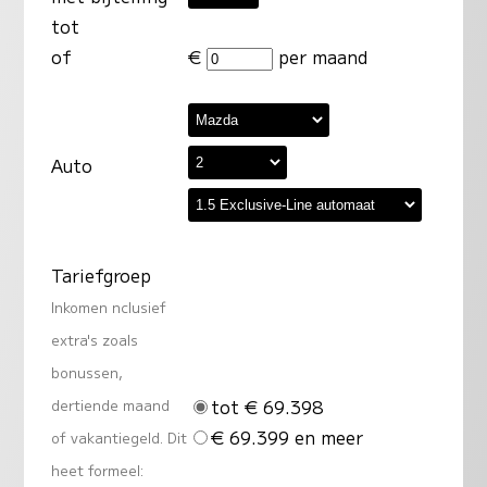
tot
of
€
per maand
Auto
Tariefgroep
Inkomen nclusief
extra's zoals
bonussen,
tot € 69.398
dertiende maand
€ 69.399 en meer
of vakantiegeld. Dit
heet formeel: