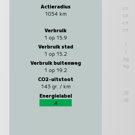
Actieradius
cm
1034 km
cm
cm
cm
Verbruik
1 op 15.9
l
Verbruik stad
l
1 op 15.2
kg
Verbruik buitenweg
kg
1 op 19.2
CO2-uitstoot
143 gr. / km
/R
Energielabel
/R
A