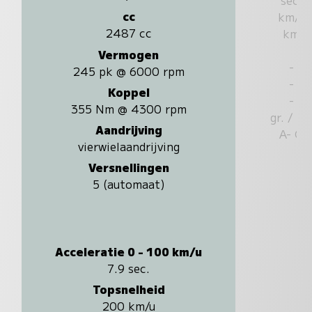
cc
km/u
2487 cc
km
Vermogen
-
245 pk @ 6000 rpm
-
Koppel
-
355 Nm @ 4300 rpm
gr. / k
Aandrijving
A- G
vierwielaandrijving
Versnellingen
5 (automaat)
Acceleratie 0 - 100 km/u
7.9 sec.
Topsnelheid
200 km/u