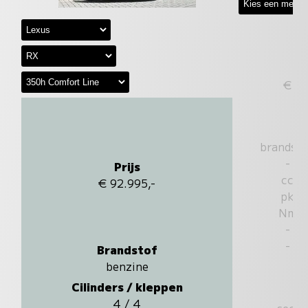
€
brandst
-
Prijs
cc
€ 92.995,-
pk
Nm
-
-
Brandstof
benzine
Cilinders / kleppen
4 / 4
sec.