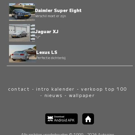
Daimler Super Eight
Verschil moet er zijn
Jaguar XJ
"U"
Lexus LS
Perfectie dichterbij
contact
-
intro kalender
-
verkoop top 100
-
nieuws
-
wallpaper
Alle rechten voorbehouden © 1999 - 2026 Autozine