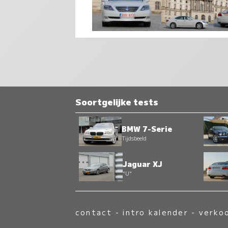
Soortgelijke tests
BMW 7-Serie
Tijdsbeeld
Jaguar XJ
"U"
contact
-
intro kalender
-
verko