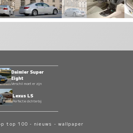
Daimler Super
Eight
Verschil moet er zijn
Lexus LS
Perfectie dichterbij
op top 100
-
nieuws
-
wallpaper