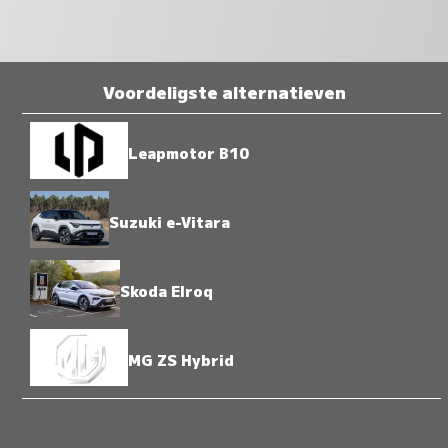
Voordeligste alternatieven
Leapmotor B10
Suzuki e-Vitara
Skoda Elroq
MG ZS Hybrid