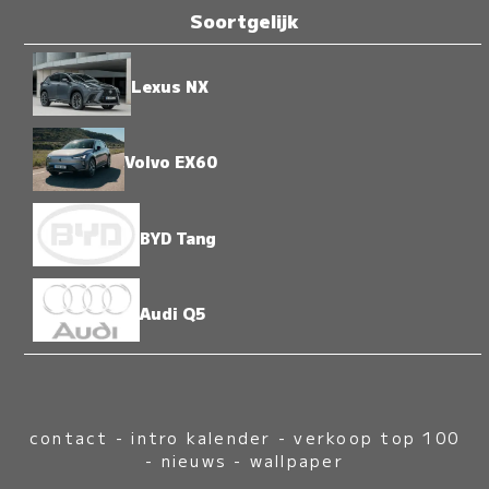
Soortgelijk
Lexus NX
Volvo EX60
BYD Tang
Audi Q5
contact
-
intro kalender
-
verkoop top 100
-
nieuws
-
wallpaper