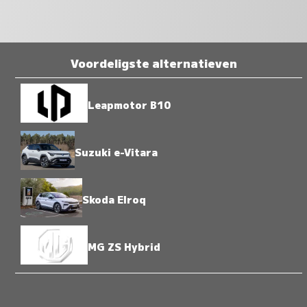
Voordeligste alternatieven
Leapmotor B10
Suzuki e-Vitara
Skoda Elroq
MG ZS Hybrid