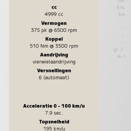
cc
km/u
4999 cc
km
Vermogen
-
375 pk @ 6500 rpm
-
Koppel
-
510 Nm @ 3500 rpm
gr. / k
Aandrijving
A- G
vierwielaandrijving
Versnellingen
6 (automaat)
Acceleratie 0 - 100 km/u
7.9 sec.
Topsnelheid
195 km/u