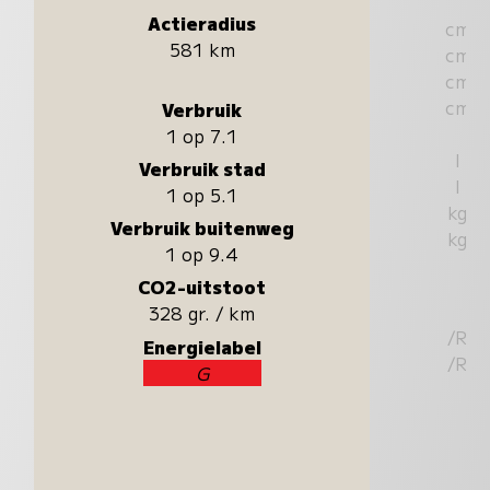
Actieradius
cm
581 km
cm
cm
cm
Verbruik
1 op 7.1
l
Verbruik stad
l
1 op 5.1
kg
Verbruik buitenweg
kg
1 op 9.4
CO2-uitstoot
328 gr. / km
/R
Energielabel
/R
G