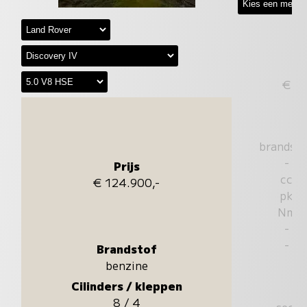
€
brandst
-
Prijs
cc
€ 124.900,-
pk
Nm
-
-
Brandstof
benzine
Cilinders / kleppen
8 / 4
sec.