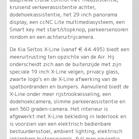
kruisend verkeerassistentie achter,
dodehoekassistentie, het 29 inch panorama
display, een ccNC Lite multimediasysteem, een
Smart key met start/stopknop, parkeersensoren
rondom en een achteruitrijcamera.
De Kia Seltos X-Line (vanaf € 44.495) biedt een
meeruitrusting ten opzichte van de Air. Hij
onderscheidt zich aan de buitenzijde met zijn
speciale 19 inch X-Line velgen, privacy glass,
zwarte logo's en de X-Line afwerking van de
spatbordranden en bumpers. Aanvullend biedt de
X-Line onder meer rijstrookwisseling, een
dodehoekcamera, slimme parkeerassistentie en
een 360 graden-camera. Het interieur is
afgewerkt met X-Line bekleding in lederlook en
is voorzien van een elektrisch bedienbare
bestuurdersstoel, ambient lighting, elektrisch
inklapbare buitenspiegels, full map navigatie,